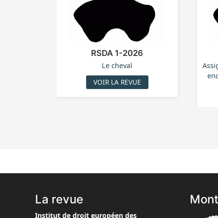
RSDA 1-2026
Le cheval
Assi
enc
VOIR LA REVUE
La revue
Mont
Institut de droit européen des