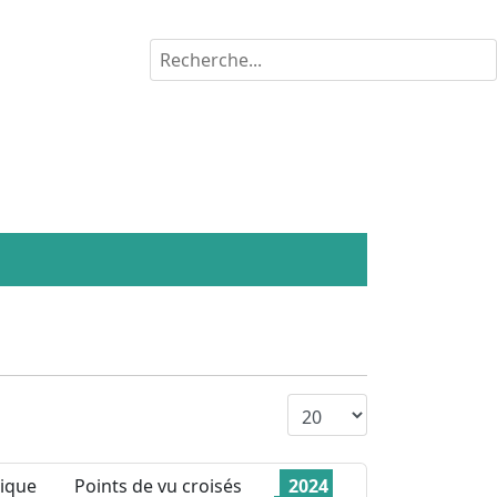
Rechercher
Affichage #
ique
Points de vu croisés
2024