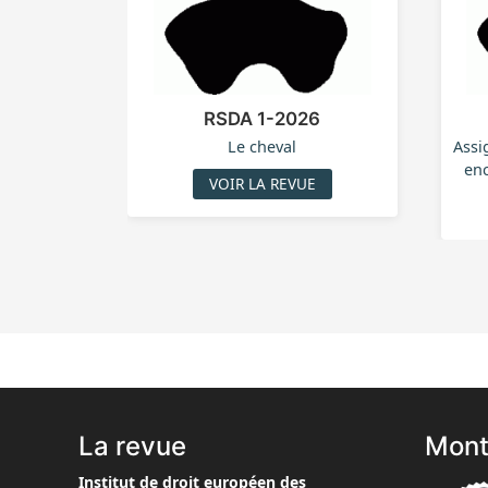
RSDA 1-2026
Le cheval
Assi
enc
VOIR LA REVUE
La revue
Mont
Institut de droit européen des