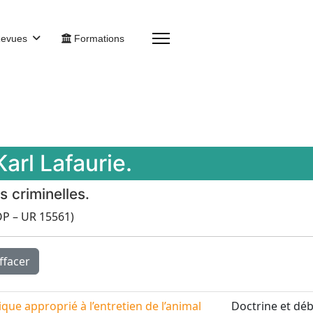
evues
Formations
Karl Lafaurie.
s criminelles.
OP – UR 15561)
ffacer
que approprié à l’entretien de l’animal
Doctrine et dé