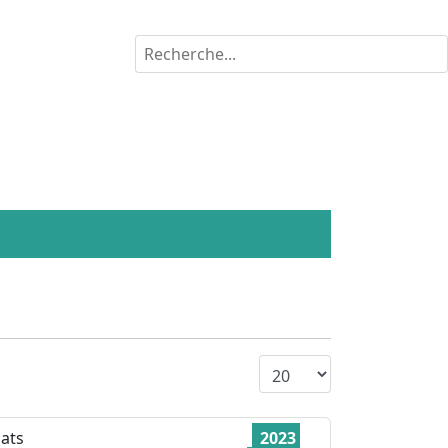
Rechercher
Affichage #
bats
2023