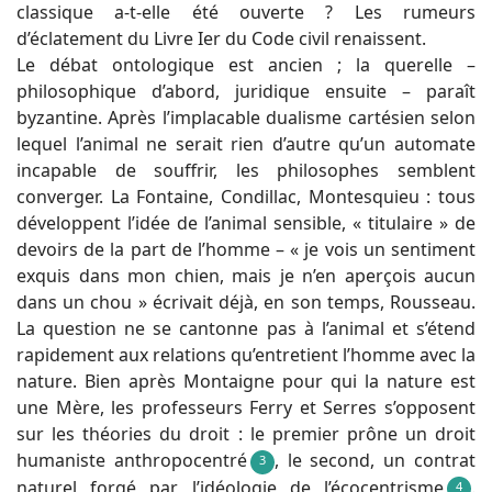
classique a-t-elle été ouverte ? Les rumeurs
d’éclatement du Livre Ier du Code civil renaissent.
Le débat ontologique est ancien ; la querelle –
philosophique d’abord, juridique ensuite – paraît
byzantine. Après l’implacable dualisme cartésien selon
lequel l’animal ne serait rien d’autre qu’un automate
incapable de souffrir, les philosophes semblent
converger. La Fontaine, Condillac, Montesquieu : tous
développent l’idée de l’animal sensible, « titulaire » de
devoirs de la part de l’homme – « je vois un sentiment
exquis dans mon chien, mais je n’en aperçois aucun
dans un chou » écrivait déjà, en son temps, Rousseau.
La question ne se cantonne pas à l’animal et s’étend
rapidement aux relations qu’entretient l’homme avec la
nature. Bien après Montaigne pour qui la nature est
une Mère, les professeurs Ferry et Serres s’opposent
sur les théories du droit : le premier prône un droit
humaniste anthropocentré
, le second, un contrat
3
naturel forgé par l’idéologie de l’écocentrisme
.
4