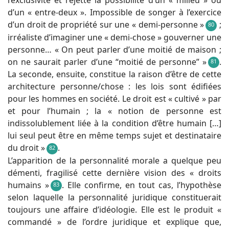
l’exclusivité et rejette la possibilité d’un « milieu » ou
d’un « entre-deux ». Impossible de songer à l’exercice
d’un droit de propriété sur une « demi-personne »
;
80
irréaliste d’imaginer une « demi-chose » gouverner une
personne… « On peut parler d’une moitié de maison ;
on ne saurait parler d’une “moitié de personne” »
.
81
La seconde, ensuite, constitue la raison d’être de cette
architecture personne/chose : les lois sont édifiées
pour les hommes en société. Le droit est « cultivé » par
et pour l’humain ; la « notion de personne est
indissolublement liée à la condition d’être humain […]
lui seul peut être en même temps sujet et destinataire
du droit »
.
82
L’apparition de la personnalité morale a quelque peu
démenti, fragilisé cette dernière vision des « droits
humains »
. Elle confirme, en tout cas, l’hypothèse
83
selon laquelle la personnalité juridique constituerait
toujours une affaire d’idéologie. Elle est le produit «
commandé » de l’ordre juridique et explique que,