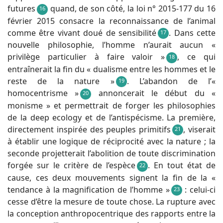
futures
quand, de son côté, la loi n° 2015-177 du 16
16
février 2015 consacre la reconnaissance de l’animal
comme être vivant doué de sensibilité
. Dans cette
17
nouvelle philosophie, l’homme n’aurait aucun «
privilège particulier à faire valoir »
, ce qui
18
entraînerait la fin du « dualisme entre les hommes et le
reste de la nature »
. L’abandon de l’«
19
homocentrisme »
annoncerait le début du «
20
monisme » et permettrait de forger les philosophies
de la deep ecology et de l’antispécisme. La première,
directement inspirée des peuples primitifs
, viserait
21
à établir une logique de réciprocité avec la nature ; la
seconde projetterait l’abolition de toute discrimination
forgée sur le critère de l’espèce
. En tout état de
22
cause, ces deux mouvements signent la fin de la «
tendance à la magnification de l’homme »
: celui-ci
23
cesse d’être la mesure de toute chose. La rupture avec
la conception anthropocentrique des rapports entre la