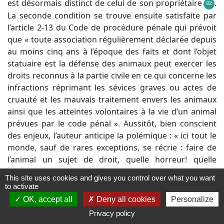
est désormais distinct de celui de son propriétaire
.
92
La seconde condition se trouve ensuite satisfaite par
l’article 2-13 du Code de procédure pénale qui prévoit
que « toute association régulièrement déclarée depuis
au moins cinq ans à l’époque des faits et dont l’objet
statuaire est la défense des animaux peut exercer les
droits reconnus à la partie civile en ce qui concerne les
infractions réprimant les sévices graves ou actes de
cruauté et les mauvais traitement envers les animaux
ainsi que les atteintes volontaires à la vie d’un animal
prévues par le code pénal ». Aussitôt, bien conscient
des enjeux, l’auteur anticipe la polémique : « ici tout le
monde, sauf de rares exceptions, se récrie : faire de
l’animal un sujet de droit, quelle horreur! quelle
abomination! A entendre ces cris, ne semblerait-il pas
This site uses cookies and gives you control over what you want
qu’il s’agit de leur donner quelque décoration et
to activate
d’imiter Héliogabale faisant son cheval consul? »
.
93
OK, accept all
Deny all cookies
Personalize
Efficace, sa défense tient en une ligne : « il s’agit
Privacy policy
simplement de poser une règle technique »
. « Est-il
94