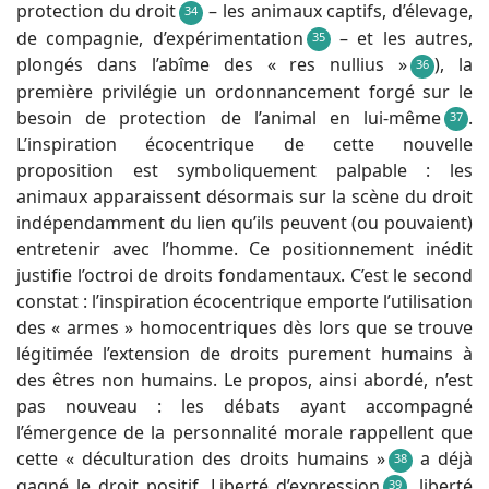
protection du droit
– les animaux captifs, d’élevage,
34
de compagnie, d’expérimentation
– et les autres,
35
plongés dans l’abîme des « res nullius »
), la
36
première privilégie un ordonnancement forgé sur le
besoin de protection de l’animal en lui-même
.
37
L’inspiration écocentrique de cette nouvelle
proposition est symboliquement palpable : les
animaux apparaissent désormais sur la scène du droit
indépendamment du lien qu’ils peuvent (ou pouvaient)
entretenir avec l’homme. Ce positionnement inédit
justifie l’octroi de droits fondamentaux. C’est le second
constat : l’inspiration écocentrique emporte l’utilisation
des « armes » homocentriques dès lors que se trouve
légitimée l’extension de droits purement humains à
des êtres non humains. Le propos, ainsi abordé, n’est
pas nouveau : les débats ayant accompagné
l’émergence de la personnalité morale rappellent que
cette « déculturation des droits humains »
a déjà
38
gagné le droit positif. Liberté d’expression
, liberté
39