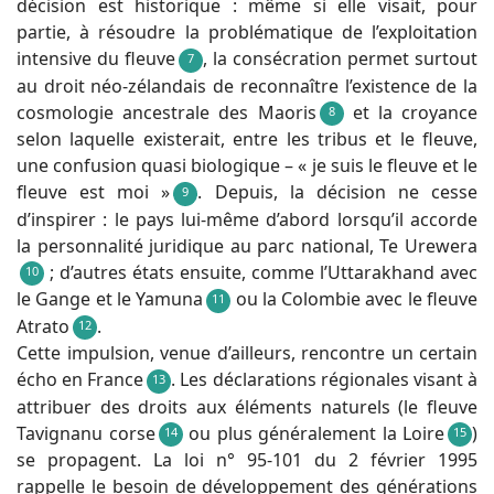
décision est historique : même si elle visait, pour
partie, à résoudre la problématique de l’exploitation
intensive du fleuve
, la consécration permet surtout
7
au droit néo-zélandais de reconnaître l’existence de la
cosmologie ancestrale des Maoris
et la croyance
8
selon laquelle existerait, entre les tribus et le fleuve,
une confusion quasi biologique – « je suis le fleuve et le
fleuve est moi »
. Depuis, la décision ne cesse
9
d’inspirer : le pays lui-même d’abord lorsqu’il accorde
la personnalité juridique au parc national, Te Urewera
; d’autres états ensuite, comme l’Uttarakhand avec
10
le Gange et le Yamuna
ou la Colombie avec le fleuve
11
Atrato
.
12
Cette impulsion, venue d’ailleurs, rencontre un certain
écho en France
. Les déclarations régionales visant à
13
attribuer des droits aux éléments naturels (le fleuve
Tavignanu corse
ou plus généralement la Loire
)
14
15
se propagent. La loi n° 95-101 du 2 février 1995
rappelle le besoin de développement des générations