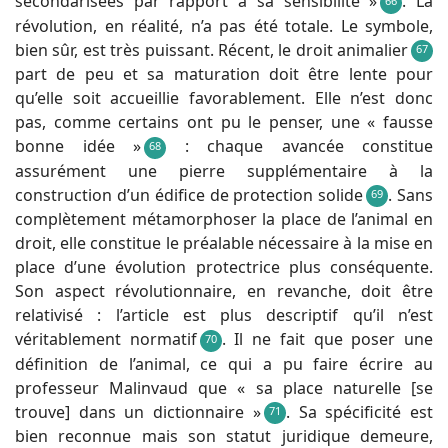
secondarisées par rapport à sa sensibilité »
. La
66
révolution, en réalité, n’a pas été totale. Le symbole,
bien sûr, est très puissant. Récent, le droit animalier
67
part de peu et sa maturation doit être lente pour
qu’elle soit accueillie favorablement. Elle n’est donc
pas, comme certains ont pu le penser, une « fausse
bonne idée »
: chaque avancée constitue
68
assurément une pierre supplémentaire à la
construction d’un édifice de protection solide
. Sans
69
complètement métamorphoser la place de l’animal en
droit, elle constitue le préalable nécessaire à la mise en
place d’une évolution protectrice plus conséquente.
Son aspect révolutionnaire, en revanche, doit être
relativisé : l’article est plus descriptif qu’il n’est
véritablement normatif
. Il ne fait que poser une
70
définition de l’animal, ce qui a pu faire écrire au
professeur Malinvaud que « sa place naturelle [se
trouve] dans un dictionnaire »
. Sa spécificité est
71
bien reconnue mais son statut juridique demeure,