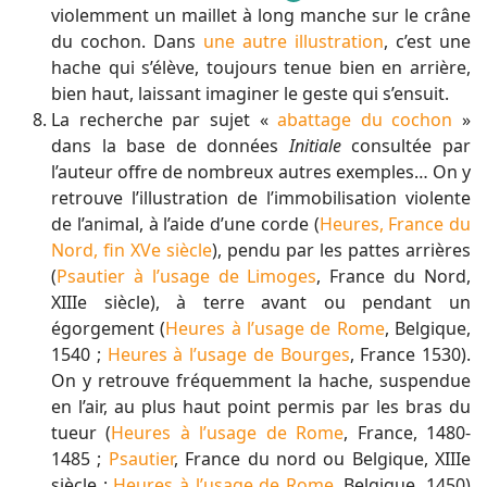
violemment un maillet à long manche sur le crâne
du cochon. Dans
une autre illustration
, c’est une
hache qui s’élève, toujours tenue bien en arrière,
bien haut, laissant imaginer le geste qui s’ensuit.
La recherche par sujet «
abattage du cochon
»
dans la base de données
Initiale
consultée par
l’auteur offre de nombreux autres exemples… On y
retrouve l’illustration de l’immobilisation violente
de l’animal, à l’aide d’une corde (
Heures, France du
Nord, fin XVe siècle
), pendu par les pattes arrières
(
Psautier à l’usage de Limoges
, France du Nord,
XIIIe siècle), à terre avant ou pendant un
égorgement (
Heures à l’usage de Rome
, Belgique,
1540 ;
Heures à l’usage de Bourges
, France 1530).
On y retrouve fréquemment la hache, suspendue
en l’air, au plus haut point permis par les bras du
tueur (
Heures à l’usage de Rome
, France, 1480-
1485 ;
Psautier
, France du nord ou Belgique, XIIIe
siècle ;
Heures à l’usage de Rome
, Belgique, 1450)