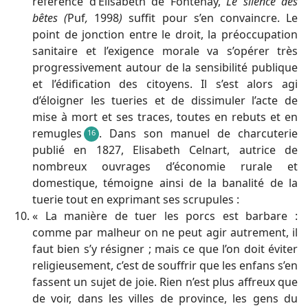
référence d’Elisabeth de Fontenay,
Le silence des
bêtes (
Puf
,
1998
)
suffit pour s’en convaincre. Le
point de jonction entre le droit, la préoccupation
sanitaire et l’exigence morale va s’opérer très
progressivement autour de la sensibilité publique
et l’édification des citoyens. Il s’est alors agi
d’éloigner les tueries et de dissimuler l’acte de
mise à mort et ses traces, toutes en rebuts et en
remugles
. Dans son manuel de charcuterie
16
publié en 1827, Elisabeth Celnart, autrice de
nombreux ouvrages d’économie rurale et
domestique, témoigne ainsi de la banalité de la
tuerie tout en exprimant ses scrupules :
« La manière de tuer les porcs est barbare :
comme par malheur on ne peut agir autrement, il
faut bien s’y résigner ; mais ce que l’on doit éviter
religieusement, c’est de souffrir que les enfans s’en
fassent un sujet de joie. Rien n’est plus affreux que
de voir, dans les villes de province, les gens du