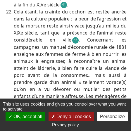
à la fin du XIVe siècle
.
44
Cela étant, la crainte du cochon est restée ancrée
dans la culture populaire : la peur de l’agression et
de la morsure reste ainsi vivace jusqu’au milieu du
XIXe siècle, tant que la présence de l’animal reste
considérable en ville
. Concernant les
45
campagnes, un manuel d’économie rurale de 1881
enseigne aux femmes de ferme à bien nourrir les
animaux à engraisser, à reconnaître un animal
atteint de lâdrerie, à bien faire cuire la viande de
porc avant de la consommer… mais aussi à
prendre garde d’un animal « tellement vorace[s]
qu’on en a vu dévorer ou mutiler des petits
enfants d’une manière affreuse. Les ménagères de
campagne ne sauraient prendre trop de
This site uses cookies and gives you control over what you want
to activate
précautions pour prévenir de pareils malheurs »
.
OK, accept all
Deny all cookies
Personalize
46
De nos jours, ces peurs sont devenues sans objet.
Privacy policy