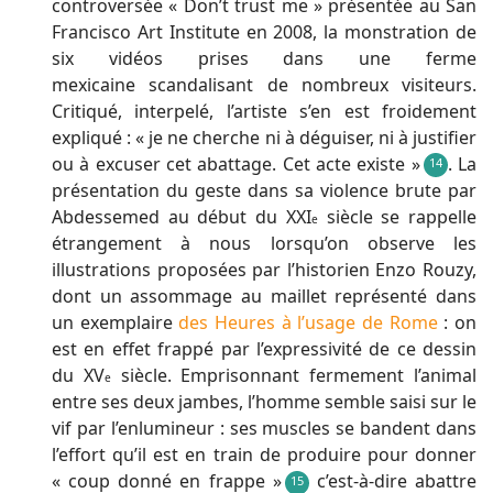
controversée « Don’t trust me » présentée au San
Francisco Art Institute en 2008, la monstration de
six vidéos prises dans une ferme
mexicaine scandalisant de nombreux visiteurs.
Critiqué, interpelé, l’artiste s’en est froidement
expliqué : « je ne cherche ni à déguiser, ni à justifier
ou à excuser cet abattage. Cet acte existe »
. La
14
présentation du geste dans sa violence brute par
Abdessemed au début du XXI
siècle se rappelle
e
étrangement à nous lorsqu’on observe les
illustrations proposées par l’historien Enzo Rouzy,
dont un assommage au maillet représenté dans
un exemplaire
des Heures à l’usage de Rome
: on
est en effet frappé par l’expressivité de ce dessin
du XV
siècle. Emprisonnant fermement l’animal
e
entre ses deux jambes, l’homme semble saisi sur le
vif par l’enlumineur : ses muscles se bandent dans
l’effort qu’il est en train de produire pour donner
« coup donné en frappe »
c’est-à-dire abattre
15